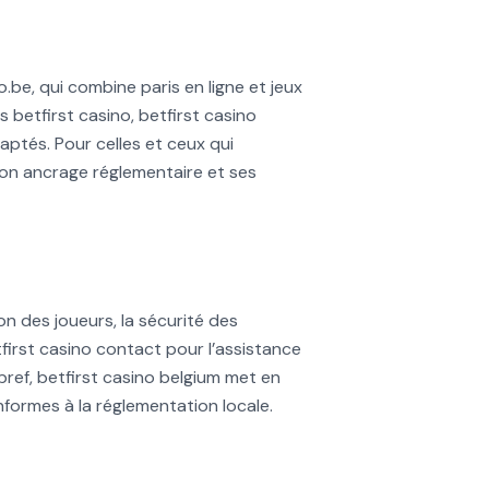
.be, qui combine paris en ligne et jeux
betfirst casino, betfirst casino
daptés. Pour celles et ceux qui
son ancrage réglementaire et ses
on des joueurs, la sécurité des
first casino contact pour l’assistance
bref, betfirst casino belgium met en
nformes à la réglementation locale.