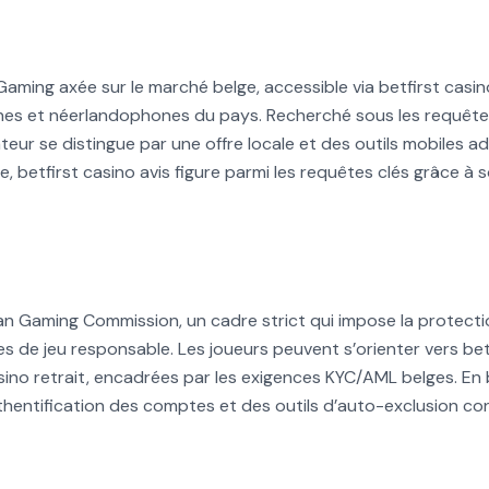
Gaming axée sur le marché belge, accessible via betfirst casino
es et néerlandophones du pays. Recherché sous les requêtes 
rateur se distingue par une offre locale et des outils mobiles a
 betfirst casino avis figure parmi les requêtes clés grâce à 
ian Gaming Commission, un cadre strict qui impose la protecti
s de jeu responsable. Les joueurs peuvent s’orienter vers bet
casino retrait, encadrées par les exigences KYC/AML belges. En 
uthentification des comptes et des outils d’auto-exclusion co