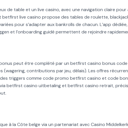
ux de table et un live casino, avec une navigation claire pou
 betfirst live casino propose des tables de roulette, blackj
variées pour s’adapter aux bankrolls de chacun. L’app dédiée, b
loggen et l’onboarding guidé permettent de rejoindre rapidemen
 bonus peut être complété par un betfirst casino bonus code 
ires (wagering, contributions par jeu, délais). Les offres récurr
e des triggers comme code promo betfirst casino et code bon
via betfirst casino uitbetaling et betfirst casino retrait, préci
ut.
que à la Côte belge via un partenariat avec Casino Middelkerk