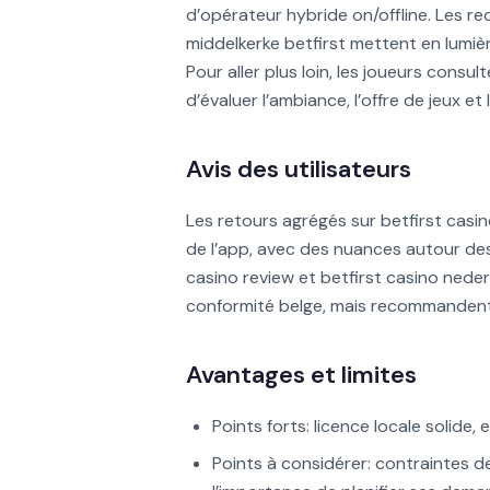
d’opérateur hybride on/offline. Les re
middelkerke betfirst mettent en lumière
Pour aller plus loin, les joueurs consu
d’évaluer l’ambiance, l’offre de jeux et 
Avis des utilisateurs
Les retours agrégés sur betfirst casino 
de l’app, avec des nuances autour des 
casino review et betfirst casino nede
conformité belge, mais recommandent d
Avantages et limites
Points forts: licence locale solide, 
Points à considérer: contraintes de