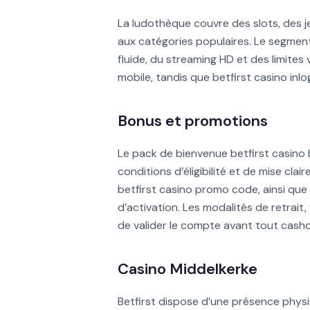
La ludothèque couvre des slots, des je
aux catégories populaires. Le segment
fluide, du streaming HD et des limites 
mobile, tandis que betfirst casino in
Bonus et promotions
Le pack de bienvenue betfirst casino
conditions d’éligibilité et de mise cla
betfirst casino promo code, ainsi qu
d’activation. Les modalités de retrait, 
de valider le compte avant tout casho
Casino Middelkerke
Betfirst dispose d’une présence physi