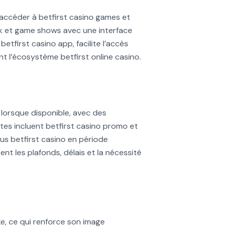
r accéder à betfirst casino games et
ack et game shows avec une interface
etfirst casino app, facilite l’accès
t l’écosystème betfirst online casino.
lorsque disponible, avec des
entes incluent betfirst casino promo et
us betfirst casino en période
sent les plafonds, délais et la nécessité
e, ce qui renforce son image